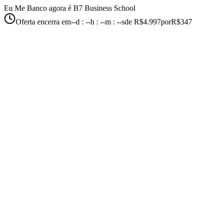
Eu Me Banco agora é B7 Business School
Oferta encerra em
--d : --h : --m : --s
de R$4.997
por
R$347
Material completo alinhado à banca Planejar
Trilha objetiva: do zero à aprovação
12 meses de acesso · estude no seu ritmo
Por apenas R$ 347
Oferta única