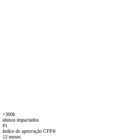
Assistir apresentação
Mentor responsável
Fabio Louzada
Fundador · B7 Business School
+300k
alunos impactados
#1
índice de aprovação CFP®
12 meses